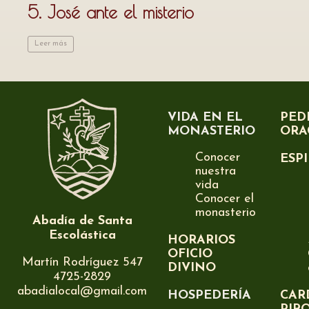
5. José ante el misterio
Leer más
VIDA EN EL
PED
MONASTERIO
ORA
Conocer
ESP
nuestra
vida
Conocer el
monasterio
Abadía de Santa
Escolástica
HORARIOS
OFICIO
Martín Rodríguez 547
DIVINO
4725-2829
abadialocal@gmail.com
HOSPEDERÍA
CAR