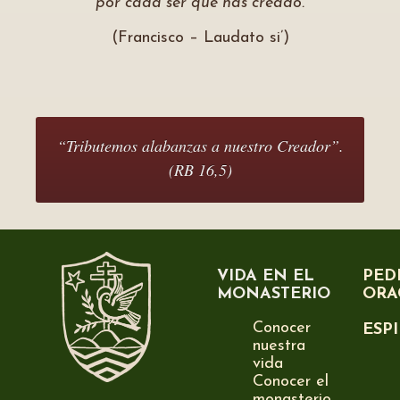
por cada ser que has creado.
(Francisco – Laudato si’)
“Tributemos alabanzas a nuestro Creador”.
(RB 16,5)
VIDA EN EL
PED
MONASTERIO
ORA
Conocer
ESP
nuestra
vida
Conocer el
monasterio