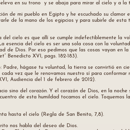
leva en su trono y se abaja para mirar al cielo y a la t
icción de mi pueblo en Egipto y he escuchado su clamor e
arle de la mano de los egipcios y para subirle de esta t
tica del cielo es que allí se cumple indefectiblemente la
La esencia del cielo es ser una sola cosa con la voluntad
ad de Dios. Por eso pedimos que las cosas vayan en la ti
ret” Benedicto XVI, pags. 182-183).
 Padre, hágase tu voluntad, la tierra se convirtió en ci
s, cada vez que le renovamos nuestro sí para conformar 
 XVI, Audiencia del 1 de febrero de 2012).
cio sino del corazón. Y el corazón de Dios, en la noche
encuentro de esta humildad tocamos el cielo. Toquemos 
ta hasta el cielo (Regla de San Benito, 7,8).
grito nos habla del deseo de Dios.