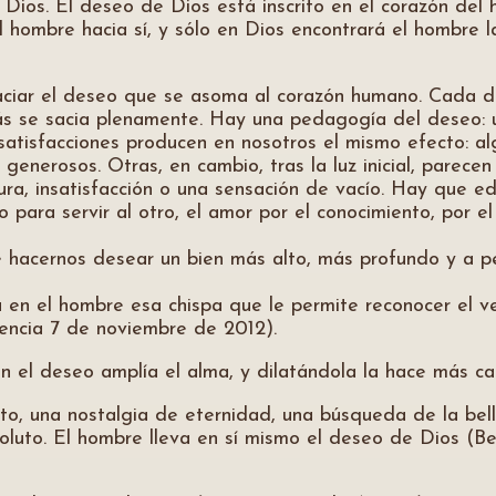
 Dios. El deseo de Dios está inscrito en el corazón de
l hombre hacia sí, y sólo en Dios encontrará el hombre 
aciar el deseo que se asoma al corazón humano. Cada 
 se sacia plenamente. Hay una pedagogía del deseo: u
 satisfacciones producen en nosotros el mismo efecto: al
 generosos. Otras, en cambio, tras la luz inicial, parec
ra, insatisfacción o una sensación de vacío. Hay que ed
yo para servir al otro, el amor por el conocimiento, por el
 hacernos desear un bien más alto, más profundo y a pe
 en el hombre esa chispa que le permite reconocer el v
iencia 7 de noviembre de 2012).
n el deseo amplía el alma, y dilatándola la hace más ca
nito, una nostalgia de eternidad, una búsqueda de la be
soluto. El hombre lleva en sí mismo el deseo de Dios (