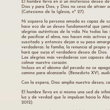
El hombre lleva en sí un misterioso deseo de
Dios y para Dios; y Dios no cesa de atraer a
(Catecismo de la Iglesia, nº 27).
Ni siquiera la persona amada es capaz de s
hace eco de un deseo fundamental que jamás
alegrías auténticas de la vida. No todas las
de pacificar el alma, nos hacen más activos y
suscitado y entonces dejan a su paso amargu
verdaderas: la familia, la renuncia al propio 
hará que surja el verdadero deseo de Dios.
Las alegrías más verdaderas son capaces de
colmar nuestro corazón.
Incluso en el abismo del pecado no se apaga
camino para alcanzarlo. (Benedicto XVI, aud
Con la espera, Dios amplía nuestro deseo; co
El hombre lleva en sí mismo una sed de infi
luz y de verdad que lo impulsan hacia lo Ab
2012).