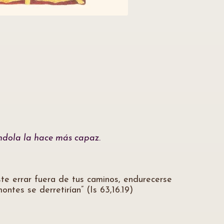
ándola la hace más capaz.
ste errar fuera de tus caminos, endurecerse
ontes se derretirían” (Is 63,16.19)