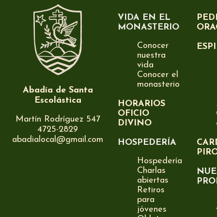
VIDA EN EL
PED
MONASTERIO
ORA
Conocer
ESP
nuestra
vida
Conocer el
monasterio
Abadía de Santa
Escolástica
HORARIOS
OFICIO
Martín Rodríguez 547
DIVINO
4725-2829
abadialocal@gmail.com
HOSPEDERÍA
CAR
PIR
Hospedería
Charlas
NUE
abiertas
PRO
Retiros
para
jóvenes