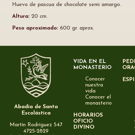
Huevo de pascua de chocolate semi amargo.
Altura:
20 cm.
Peso aproximado:
600 gr. aprox.
VIDA EN EL
PED
MONASTERIO
ORA
Conocer
ESP
nuestra
vida
Conocer el
monasterio
Abadía de Santa
Escolástica
HORARIOS
OFICIO
Martín Rodríguez 547
DIVINO
4725-2829