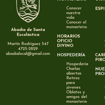
Conocer
ESP
nuestra
vida
Conocer el
monasterio
Abadía de Santa
Escolástica
HORARIOS
OFICIO
Martín Rodríguez 547
DIVINO
4725-2829
abadialocal@gmail.com
HOSPEDERÍA
CAR
PIR
Hospedería
Charlas
NUE
abiertas
PRO
Retiros
para
jóvenes
Oblatos y
amigos del
monasterio