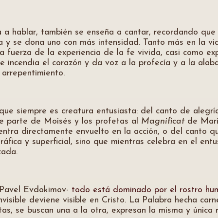
a a hablar, también se enseña a cantar, recordando que 
a y se dona uno con más intensidad. Tanto más en la vid
a fuerza de la experiencia de la fe vivida, casi como ex
 incendia el corazón y da voz a la profecía y a la alaban
l arrepentimiento.
, que siempre es creatura entusiasta: del canto de aleg
e parte de Moisés y los profetas al
Magnificat
de María
entra directamente envuelto en la acción, o del canto 
áfica y superficial, sino que mientras celebra en el entu
zada.
 Pavel Evdokimov-
todo está dominado por el rostro h
 invisible deviene visible en Cristo. La Palabra hecha ca
ntas, se buscan una a la otra, expresan la misma y única r