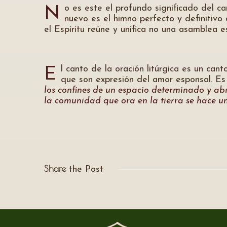
o es este el profundo significado del c
N
nuevo es el himno perfecto y definitivo
el Espíritu reúne y unifica no una asamblea e
l canto de la oración litúrgica es un can
E
que son expresión del amor esponsal. Es c
los confines de un espacio determinado y abra
la comunidad que ora en la tierra se hace un
Share
the Post