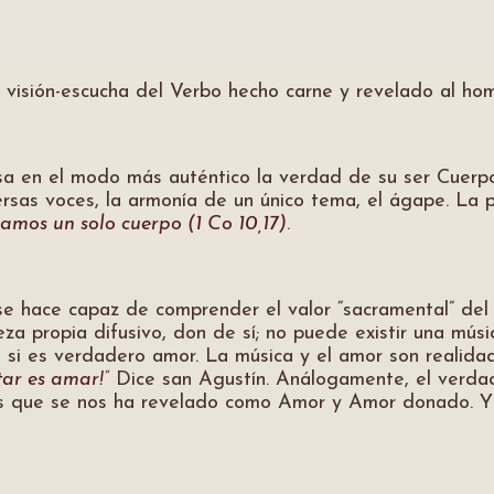
la visión-escucha del Verbo hecho carne y revelado al hom
esa en el modo más auténtico la verdad de su ser Cuerp
rsas voces, la armonía de un único tema, el ágape. La po
mos un solo cuerpo (1 Co 10,17)
.
e hace capaz de comprender el valor “sacramental” del a
za propia difusivo, don de sí; no puede existir una mús
 si es verdadero amor. La música y el amor son realidad
tar es amar!”
Dice san Agustín. Análogamente, el verdad
os que se nos ha revelado como Amor y Amor donado. Y