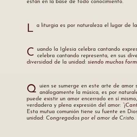
están en la base de todo conocimiento.
a liturgia es por naturaleza el lugar de 
L
uando la Iglesia celebra cantando expr
C
celebra cantando representa, en sus dive
diversidad de la unidad:
siendo muchos forma
uien se sumerge en este arte de amor s
Q
análogamente la música, es por naturale
puede existir un amor encerrado en sí mismo,
verdadera y plena expresión del amor:
“¡Can
Esta mutua comunión tiene su fuente en Di
unidad:
Congregados por el amor de Cristo.