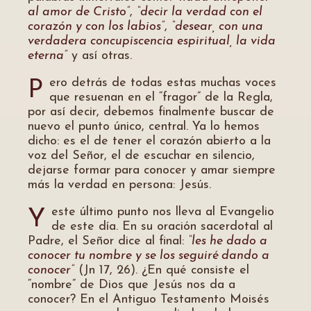
al amor de Cristo”
,
“decir la verdad con el
corazón y con los labios”
,
“desear, con una
verdadera concupiscencia espiritual, la vida
eterna”
y así otras.
ero detrás de todas estas muchas voces
P
que resuenan en el “fragor” de la Regla,
por así decir, debemos finalmente buscar de
nuevo el punto único, central. Ya lo hemos
dicho: es el de tener el corazón abierto a la
voz del Señor, el de escuchar en silencio,
dejarse formar para conocer y amar siempre
más la verdad en persona: Jesús.
este último punto nos lleva al Evangelio
Y
de este día. En su oración sacerdotal al
Padre, el Señor dice al final:
“les he dado a
conocer tu nombre y se los seguiré dando a
conocer”
(Jn 17, 26). ¿En qué consiste el
“nombre” de Dios que Jesús nos da a
conocer? En el Antiguo Testamento Moisés