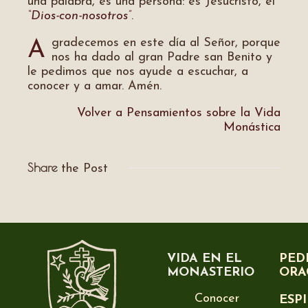
una palabra, es una persona: es Jesucristo, el
“Dios-con-nosotros”
.
gradecemos en este día al Señor, porque
A
nos ha dado al gran Padre san Benito y
le pedimos que nos ayude a escuchar, a
conocer y a amar. Amén.
Volver a Pensamientos sobre la Vida
Monástica
Share
the Post
VIDA EN EL
PED
MONASTERIO
ORA
Conocer
ESP