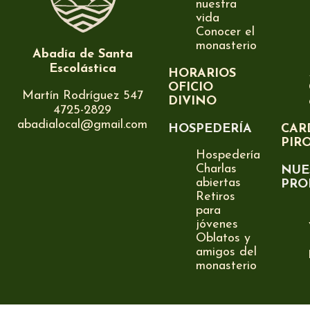
nuestra
vida
Conocer el
monasterio
Abadía de Santa
Escolástica
HORARIOS
OFICIO
Martín Rodríguez 547
DIVINO
4725-2829
abadialocal@gmail.com
HOSPEDERÍA
CAR
PIR
Hospedería
Charlas
NUE
abiertas
PRO
Retiros
para
jóvenes
Oblatos y
amigos del
monasterio