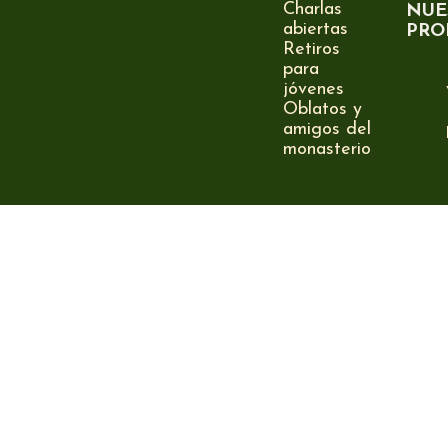
Charlas
NUE
abiertas
PRO
Retiros
para
jóvenes
Oblatos y
amigos del
monasterio