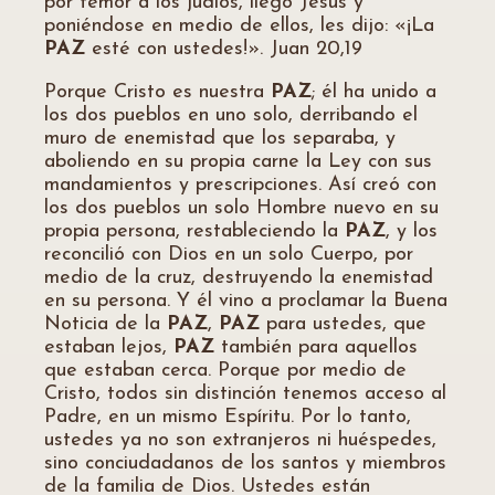
por temor a los judíos, llegó Jesús y
poniéndose en medio de ellos, les dijo: «¡La
PAZ
esté con ustedes!». Juan 20,19
Porque Cristo es nuestra
PAZ
; él ha unido a
los dos pueblos en uno solo, derribando el
muro de enemistad que los separaba, y
aboliendo en su propia carne la Ley con sus
mandamientos y prescripciones. Así creó con
los dos pueblos un solo Hombre nuevo en su
propia persona, restableciendo la
PAZ
, y los
reconcilió con Dios en un solo Cuerpo, por
medio de la cruz, destruyendo la enemistad
en su persona. Y él vino a proclamar la Buena
Noticia de la
PAZ
,
PAZ
para ustedes, que
estaban lejos,
PAZ
también para aquellos
que estaban cerca. Porque por medio de
Cristo, todos sin distinción tenemos acceso al
Padre, en un mismo Espíritu. Por lo tanto,
ustedes ya no son extranjeros ni huéspedes,
sino conciudadanos de los santos y miembros
de la familia de Dios. Ustedes están