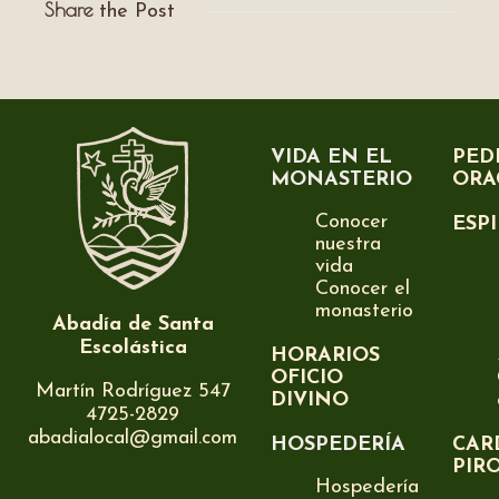
Share
the Post
VIDA EN EL
PED
MONASTERIO
ORA
Conocer
ESP
nuestra
vida
Conocer el
monasterio
Abadía de Santa
Escolástica
HORARIOS
OFICIO
Martín Rodríguez 547
DIVINO
4725-2829
abadialocal@gmail.com
HOSPEDERÍA
CAR
PIR
Hospedería