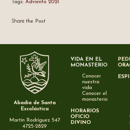
Tags:
Adviento 2021
Share
the Post
VIDA EN EL
PED
MONASTERIO
ORA
Conocer
ESP
nuestra
vida
Conocer el
monasterio
Abadía de Santa
Escolástica
HORARIOS
OFICIO
Martín Rodríguez 547
DIVINO
4725-2829