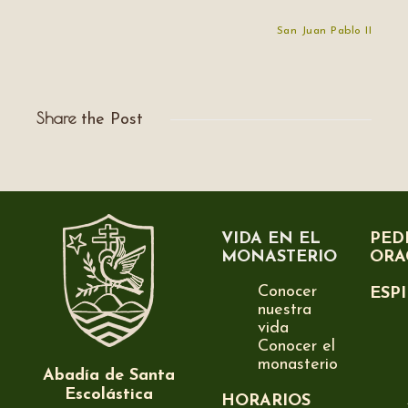
San Juan Pablo II
Share
the Post
VIDA EN EL
PED
MONASTERIO
ORA
Conocer
ESP
nuestra
vida
Conocer el
monasterio
Abadía de Santa
Escolástica
HORARIOS