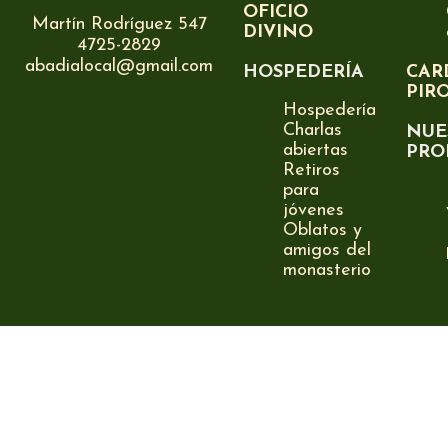
OFICIO
Martín Rodríguez 547
DIVINO
4725-2829
abadialocal@gmail.com
HOSPEDERÍA
CAR
PIR
Hospedería
Charlas
NUE
abiertas
PRO
Retiros
para
jóvenes
Oblatos y
amigos del
monasterio