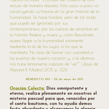
actuar de manera discreta. Sólo poco a poco va
construyendo
su
historia en la gran historia de la
humanidad. Se hace hombre, pero de tal modo
que puede ser ignorado por sus
contemporáneos, por las fuerzas de renombre en
la historia. Padece y muere y, como Resucitado,
quiere llegar a la humanidad solamente
mediante la fe de los suyos, a los que se
manifiesta. No cesa de llamar con suavidad a
las puertas de nuestro corazón y, si le abrimos,
nos hace lentamente capaces de ‘ver’” (
Jesús de
Nazaret
II, Madrid 2011, p. 321)
BENEDICTO XVI – 22 de mayo de 2011
Oración Colecta:
Dios omnipotente y
eterno, realiza plenamente en nosotros el
misterio pascual para que, renacidos por
el santo bautismo, con tu ayuda demos
fruto abundante y alcancemos la alegría