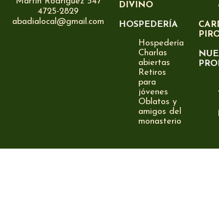
Martín Rodríguez 547
DIVINO
4725-2829
abadialocal@gmail.com
HOSPEDERÍA
CAR
PIR
Hospedería
Charlas
NUE
abiertas
PRO
Retiros
para
jóvenes
Oblatos y
amigos del
monasterio