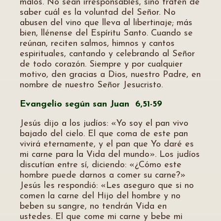
malos. No sean irresponsables, sino traten de
saber cuál es la voluntad del Señor. No
abusen del vino que lleva al libertinaje; más
bien, llénense del Espíritu Santo. Cuando se
reúnan, reciten salmos, himnos y cantos
espirituales, cantando y celebrando al Señor
de todo corazón. Siempre y por cualquier
motivo, den gracias a Dios, nuestro Padre, en
nombre de nuestro Señor Jesucristo.
Evangelio según san Juan 6,51-59
Jesús dijo a los judíos: «Yo soy el pan vivo
bajado del cielo. El que coma de este pan
vivirá eternamente, y el pan que Yo daré es
mi carne para la Vida del mundo». Los judíos
discutían entre sí, diciendo: «¿Cómo este
hombre puede darnos a comer su carne?»
Jesús les respondió: «Les aseguro que si no
comen la carne del Hijo del hombre y no
beben su sangre, no tendrán Vida en
ustedes. El que come mi carne y bebe mi