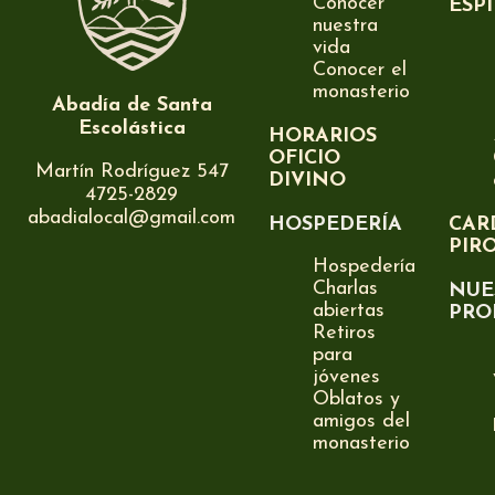
Conocer
ESP
nuestra
vida
Conocer el
monasterio
Abadía de Santa
Escolástica
HORARIOS
OFICIO
Martín Rodríguez 547
DIVINO
4725-2829
abadialocal@gmail.com
HOSPEDERÍA
CAR
PIR
Hospedería
Charlas
NUE
abiertas
PRO
Retiros
para
jóvenes
Oblatos y
amigos del
monasterio