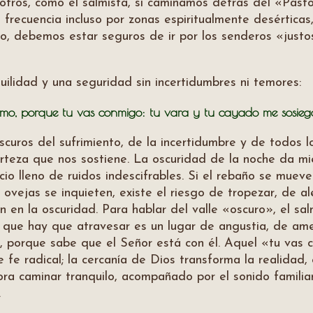
tros, como el salmista, si caminamos detrás del «Past
on frecuencia incluso por zonas espiritualmente desértica
sto, debemos estar seguros de ir por los senderos «justo
uilidad y una seguridad sin incertidumbres ni temores:
, porque tu vas conmigo: tu vara y tu cayado me sosiegan
oscuros del sufrimiento, de la incertidumbre y de todos
erteza que nos sostiene. La oscuridad de la noche da m
lencio lleno de ruidos indescifrables. Si el rebaño se mue
s ovejas se inquieten, existe el riesgo de tropezar, de a
 en la oscuridad. Para hablar del valle «oscuro», el sa
lle que hay que atravesar es un lugar de angustia, de am
, porque sabe que el Señor está con él. Aquel «tu vas
e fe radical; la cercanía de Dios transforma la realidad,
a caminar tranquilo, acompañado por el sonido familiar
.