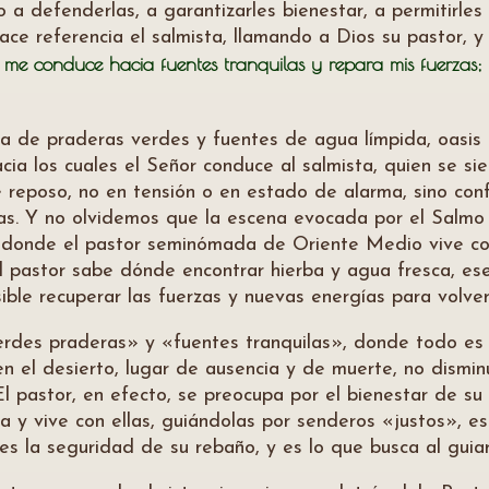
 a defenderlas, a garantizarles bienestar, a permitirles 
hace referencia el salmista, llamando a Dios su pastor, 
 me conduce hacia fuentes tranquilas y repara mis fuerzas; 
 la de praderas verdes y fuentes de agua límpida, oasis
acia los cuales el Señor conduce al salmista, quien se s
reposo, no en tensión o en estado de alarma, sino confi
ellas. Y no olvidemos que la escena evocada por el Salm
e, donde el pastor seminómada de Oriente Medio vive co
l pastor sabe dónde encontrar hierba y agua fresca, esen
ble recuperar las fuerzas y nuevas energías para volve
«verdes praderas» y «fuentes tranquilas», donde todo e
 en el desierto, lugar de ausencia y de muerte, no dismi
 El pastor, en efecto, se preocupa por el bienestar de s
a y vive con ellas, guiándolas por senderos «justos», es
es la seguridad de su rebaño, y es lo que busca al guiar