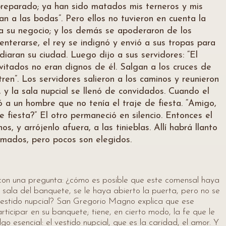
preparado; ya han sido matados mis terneros y mis
n a las bodas”. Pero ellos no tuvieron en cuenta la
o a su negocio; y los demás se apoderaron de los
 enterarse, el rey se indignó y envió a sus tropas para
iaran su ciudad. Luego dijo a sus servidores: “El
vitados no eran dignos de él. Salgan a los cruces de
ren”. Los servidores salieron a los caminos y reunieron
 y la sala nupcial se llenó de convidados. Cuando el
ó a un hombre que no tenía el traje de fiesta. “Amigo,
e fiesta?” El otro permaneció en silencio. Entonces el
s, y arrójenlo afuera, a las tinieblas. Allí habrá llanto
amados, pero pocos son elegidos.
on una pregunta: ¿cómo es posible que este comensal haya
la sala del banquete, se le haya abierto la puerta, pero no se
vestido nupcial? San Gregorio Magno explica que ese
ticipar en su banquete; tiene, en cierto modo, la fe que le
lgo esencial: el vestido nupcial, que es la caridad, el amor. Y