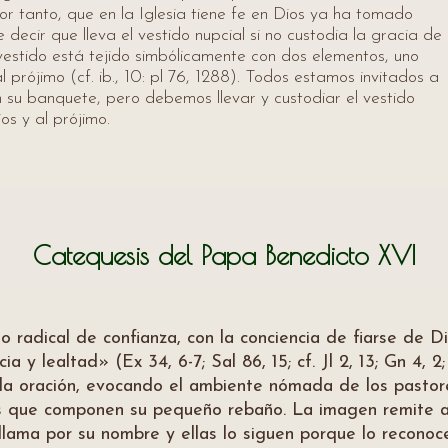
r tanto, que en la Iglesia tiene fe en Dios ya ha tomado
ecir que lleva el vestido nupcial si no custodia la gracia de
 vestido está tejido simbólicamente con dos elementos, uno
 prójimo (cf. ib., 10: pl 76, 1288). Todos estamos invitados a
n su banquete, pero debemos llevar y custodiar el vestido
os y al prójimo.
Catequesis del Papa Benedicto XVI
cto radical de confianza, con la conciencia de fiarse de
ia y lealtad» (Ex 34, 6-7; Sal 86, 15; cf. Jl 2, 13; Gn 4, 2
lla oración, evocando el ambiente nómada de los pastore
as que componen su pequeño rebaño. La imagen remite a u
lama por su nombre y ellas lo siguen porque lo reconocen 