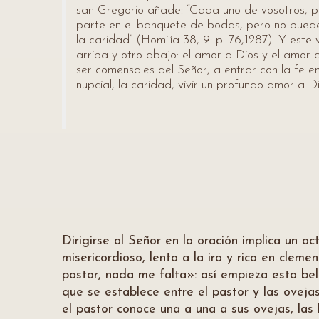
san Gregorio añade: “Cada uno de vosotros, po
parte en el banquete de bodas, pero no puede d
la caridad” (Homilía 38, 9: pl 76,1287). Y este
arriba y otro abajo: el amor a Dios y el amor al
ser comensales del Señor, a entrar con la fe e
nupcial, la caridad, vivir un profundo amor a Di
Dirigirse al Señor en la oración implica un a
misericordioso, lento a la ira y rico en clemenc
pastor, nada me falta»: así empieza esta be
que se establece entre el pastor y las ovej
el pastor conoce una a una a sus ovejas, las l