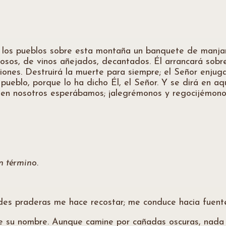
os los pueblos sobre esta montaña un banquete de manja
osos, de vinos añejados, decantados. Él arrancará sobr
iones. Destruirá la muerte para siempre; el Señor enjuga
 pueblo, porque lo ha dicho Él, el Señor. Y se dirá en aq
uien nosotros esperábamos; ¡alegrémonos y regocijémono
n término.
des praderas me hace recostar; me conduce hacia fuente
de su nombre. Aunque camine por cañadas oscuras, nada 