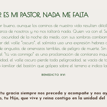
R ES MI PASTOR, NADA ME FALTA
r bueno, aunque los caminos de nuestra vida resulten difícil
cerca de nosotros y no nos faltará nada. Quien va con el Señ
La oscuridad de la noche da miedo, con sus sombras cambiantes,
blar del valle “oscuro”, el salmista usa una expresión hebrea 
e angustia, de amenazas terribles, de peligro de muerte. Sin
l “tú vas conmigo” es una proclamación de confianza inqueb
alidad, el valle oscuro pierde toda peligrosidad, se vacía 
familiar del bastón que golpea sobre el terreno e indica la 
BENEDICTO XVI
tu gracia siempre nos preceda y acompañe y nos ayu
, tu Hijo, que vive y reina contigo en la unidad del 