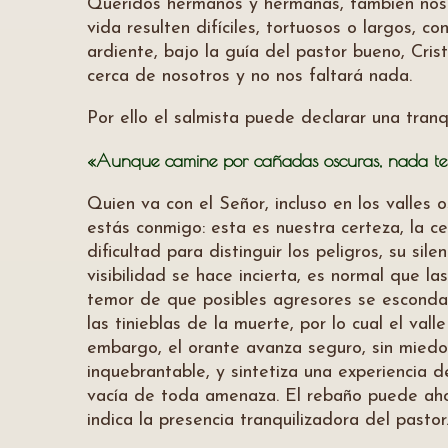
Queridos hermanos y hermanas, también noso
vida resulten difíciles, tortuosos o largos, c
ardiente, bajo la guía del pastor bueno, Cri
cerca de nosotros y no nos faltará nada.
Por ello el salmista puede declarar una tranq
«Aunque camine por cañadas oscuras, nada temo
Quien va con el Señor, incluso en los valles 
estás conmigo: esta es nuestra certeza, la c
dificultad para distinguir los peligros, su si
visibilidad se hace incierta, es normal que la
temor de que posibles agresores se escondan
las tinieblas de la muerte, por lo cual el va
embargo, el orante avanza seguro, sin miedo
inquebrantable, y sintetiza una experiencia d
vacía de toda amenaza. El rebaño puede ahor
indica la presencia tranquilizadora del pastor