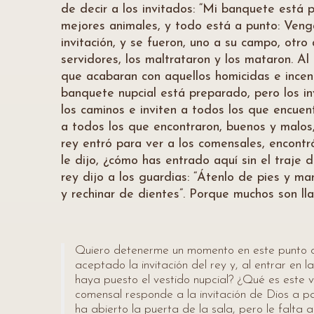
de decir a los invitados: “Mi banquete está 
mejores animales, y todo está a punto: Venga
invitación, y se fueron, uno a su campo, otr
servidores, los maltrataron y los mataron. Al
que acabaran con aquellos homicidas e incend
banquete nupcial está preparado, pero los in
los caminos e inviten a todos los que encuent
a todos los que encontraron, buenos y malos,
rey entró para ver a los comensales, encontr
le dijo, ¿cómo has entrado aquí sin el traje d
rey dijo a los guardias: “Átenlo de pies y mano
y rechinar de dientes”. Porque muchos son ll
Quiero detenerme un momento en este punto c
aceptado la invitación del rey y, al entrar en 
haya puesto el vestido nupcial? ¿Qué es este 
comensal responde a la invitación de Dios a par
ha abierto la puerta de la sala, pero le falta a