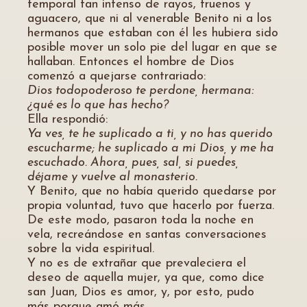
temporal tan intenso de rayos, truenos y
aguacero, que ni al venerable Benito ni a los
hermanos que estaban con él les hubiera sido
posible mover un solo pie del lugar en que se
hallaban. Entonces el hombre de Dios
comenzó a quejarse contrariado:
Dios todopoderoso te perdone, hermana:
¿qué es lo que has hecho?
Ella respondió:
Ya ves, te he suplicado a ti, y no has querido
escucharme; he suplicado a mi Dios, y me ha
escuchado. Ahora, pues, sal, si puedes,
déjame y vuelve al monasterio.
Y Benito, que no había querido quedarse por
propia voluntad, tuvo que hacerlo por fuerza.
De este modo, pasaron toda la noche en
vela, recreándose en santas conversaciones
sobre la vida espiritual.
Y no es de extrañar que prevaleciera el
deseo de aquella mujer, ya que, como dice
san Juan, Dios es amor, y, por esto, pudo
más porque amó más.