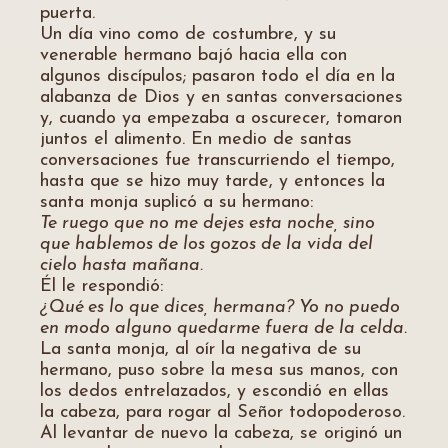
puerta.
Un día vino como de costumbre, y su
venerable hermano bajó hacia ella con
algunos discípulos; pasaron todo el día en la
alabanza de Dios y en santas conversaciones
y, cuando ya empezaba a oscurecer, tomaron
juntos el alimento. En medio de santas
conversaciones fue transcurriendo el tiempo,
hasta que se hizo muy tarde, y entonces la
santa monja suplicó a su hermano:
Te ruego que no me dejes esta noche, sino
que hablemos de los gozos de la vida del
cielo hasta mañana.
Él le respondió:
¿Qué es lo que dices, hermana? Yo no puedo
en modo alguno quedarme fuera de la celda.
La santa monja, al oír la negativa de su
hermano, puso sobre la mesa sus manos, con
los dedos entrelazados, y escondió en ellas
la cabeza, para rogar al Señor todopoderoso.
Al levantar de nuevo la cabeza, se originó un