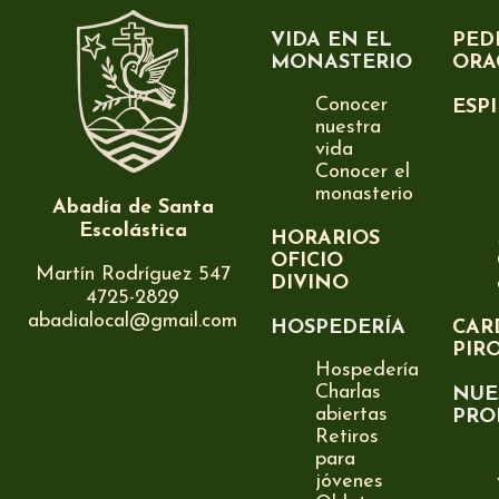
VIDA EN EL
PED
MONASTERIO
ORA
Conocer
ESP
nuestra
vida
Conocer el
monasterio
Abadía de Santa
Escolástica
HORARIOS
OFICIO
Martín Rodríguez 547
DIVINO
4725-2829
abadialocal@gmail.com
HOSPEDERÍA
CAR
PIR
Hospedería
Charlas
NUE
abiertas
PRO
Retiros
para
jóvenes