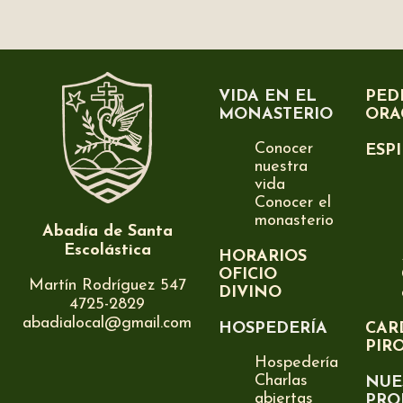
VIDA EN EL
PED
MONASTERIO
ORA
Conocer
ESP
nuestra
vida
Conocer el
monasterio
Abadía de Santa
Escolástica
HORARIOS
OFICIO
Martín Rodríguez 547
DIVINO
4725-2829
abadialocal@gmail.com
HOSPEDERÍA
CAR
PIR
Hospedería
Charlas
NUE
abiertas
PRO