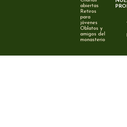
Charlas
NUE
abiertas
PRO
Retiros
para
jóvenes
Oblatos y
amigos del
monasterio