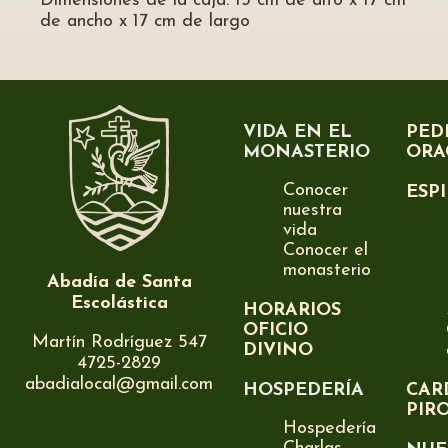
Dimensiones de la caja: 13 cm de alto x 17 cm
de ancho x 17 cm de largo
VIDA EN EL
PED
MONASTERIO
ORA
Conocer
ESP
nuestra
vida
Conocer el
monasterio
Abadía de Santa
Escolástica
HORARIOS
OFICIO
Martín Rodríguez 547
DIVINO
4725-2829
abadialocal@gmail.com
HOSPEDERÍA
CAR
PIR
Hospedería