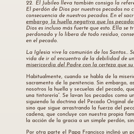
22. El Jubileo lleva también consigo la refer
El perdón de Dios por nuestros pecados no co
consecuencia de nuestros pecados. En el sa
embargo, la huella negativa que los pecado
Dios es incluso más fuerte que esto. Ella se
perdonado y lo libera de todo residuo, cons
en el pecado.
La Iglesia vive la comunión de los Santos… S
vida de ir al encuentro de la debilidad de un
misericordia del Padre con la certeza que su
Habitualmente, cuando se habla de la miseri
sacramento de la penitencia. Sin embargo, a
nosotros la huella y secuelas del pecado, qu
una tintorería”. Se lavan los pecados como 
siguiendo la doctrina del Pecado Original de
sino que sigue arrastrando la fuerza del pe
cadena, que concluye con nuestra propia fam
la acción de la gracia a un simple perdón, si
Por otra parte el Papa Francisco inclinó un 