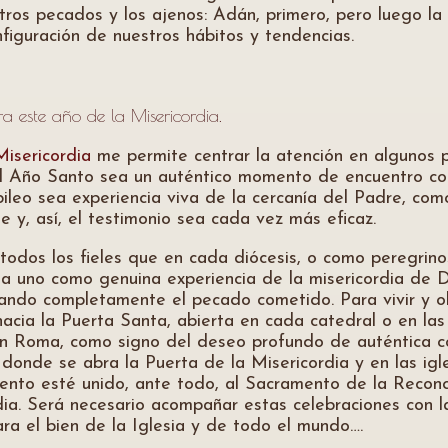
tros pecados y los ajenos: Adán, primero, pero luego la
onfiguración de nuestros hábitos y tendencias.
a este año de la Misericordia.
Misericordia
me permite centrar la atención en algunos 
 del Año Santo sea un auténtico momento de encuentro co
ileo sea experiencia viva de la cercanía del Padre, como
 y, así, el testimonio sea cada vez más eficaz.
todos los fieles que en cada diócesis, o como peregrinos
da uno como genuina experiencia de la misericordia de Di
ando completamente el pecado cometido. Para vivir y obt
acia la Puerta Santa, abierta en cada catedral o en las 
 en Roma, como signo del deseo profundo de auténtica 
donde se abra la Puerta de la Misericordia y en las igl
to esté unido, ante todo, al Sacramento de la Reconcil
rdia. Será necesario acompañar estas celebraciones con l
ara el bien de la Iglesia y de todo el mundo….