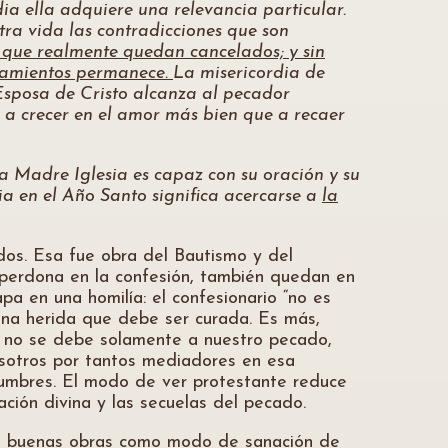
dia ella adquiere una relevancia particular.
tra vida las contradicciones que son
 que realmente quedan cancelados; y sin
nsamientos permanece.
La misericordia de
 Esposa de Cristo alcanza al pecador
 a crecer en el amor más bien que a recaer
la Madre Iglesia es capaz con su oración y su
cia en el Año Santo significa acercarse a
la
dos. Esa fue obra del Bautismo y del
 perdona en la confesión, también quedan en
pa en una homilía: el confesionario “no es
una herida que debe ser curada. Es más,
do no se debe solamente a nuestro pecado,
osotros por tantos mediadores en esa
tumbres. El modo de ver protestante reduce
ación divina y las secuelas del pecado.
 las buenas obras como modo de sanación de