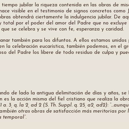
iempo jubilar la riqueza contenida en las obras de miser
e hace visible en el testimonio de signos concretos com
bras obtendrá ciertamente la indulgencia jubilar. De aqu
 total por el poder del amor del Padre que no excluye a
 que se celebra y se vive con fe, esperanza y caridad.
 ganar también para los difuntos. A ellos estamos unidos
 la celebración eucarística, también podemos, en el gr
dioso del Padre los libere de todo residuo de culpa y p
ejando de lado la antigua delimitación de días y años, 
 es la acción misma del fiel cristiano que realiza la obr
1 a. 3, q. la 2, ad 2 (S. Th. Suppl. q. 25, a2, ad2): “…a
también otras obras de satisfacción más meritorias por l
a temporal”.