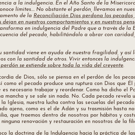
encia a la indulgencia. En el Año Santo de la Misericor
noce límites…. No obstante el perdón, llevamos en nues
cramento de la
Reconciliación Dios perdona los pecados,
s dejan en nuestros comportamientos y en nuestros pe
 transforma en indulgencia del Padre que a través de la
ecuencia del pecado, habilitándolo a obrar con caridad,
u santidad viene en ayuda de nuestra fragilidad, y así 
os con la santidad de otros. Vivir entonces la indulgen
 perdón se extiende sobre toda la vida del creyente
.
cordia de Dios, sólo se piensa en el perdón de los peca
sí como el pecado produce una ruptura con Dios que Él
e es necesario trabajar y reordenar. Como ha dicho el Pa
una mancha y se sale sin nada. No. Cada pecado revela 
 la Iglesia, nuestra lucha contra las secuelas del peca
cado ajeno, como es el de Adán y su trasmisión hasta n
ilia, que traemos dentro de nosotros por hábitos y cos
n ninguna renovación y restauración en nosotros de la fili
poco la doctrina de la Indulgencia hacia la práctica de