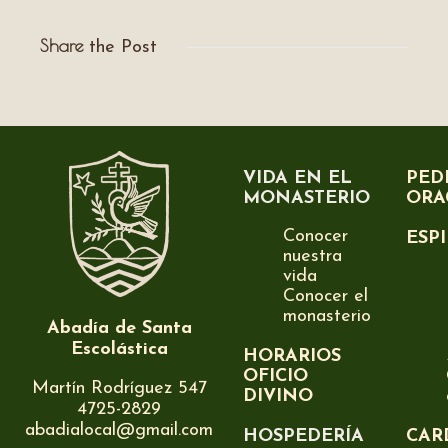
Share
the Post
VIDA EN EL
PED
MONASTERIO
ORA
Conocer
ESP
nuestra
vida
Conocer el
monasterio
Abadía de Santa
Escolástica
HORARIOS
OFICIO
Martín Rodríguez 547
DIVINO
4725-2829
abadialocal@gmail.com
HOSPEDERÍA
CAR