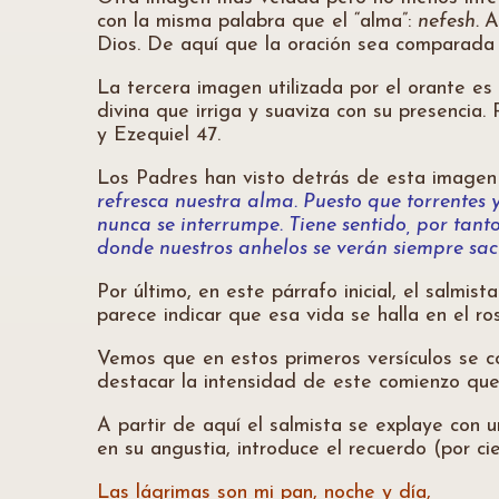
con la misma palabra que el “alma”:
nefesh.
A
Dios. De aquí que la oración sea comparada a 
La tercera imagen utilizada por el orante es 
divina que irriga y suaviza con su presencia
y Ezequiel 47.
Los Padres han visto detrás de esta imagen
refresca nuestra alma. Puesto que torrentes
nunca se interrumpe. Tiene sentido, por ta
donde nuestros anhelos se verán siempre sa
Por último, en este párrafo inicial, el salmist
parece indicar que esa vida se halla en el r
Vemos que en estos primeros versículos se c
destacar la intensidad de este comienzo que
A partir de aquí el salmista se explaye con 
en su angustia, introduce el recuerdo (por ci
Las lágrimas son mi pan, noche y día,