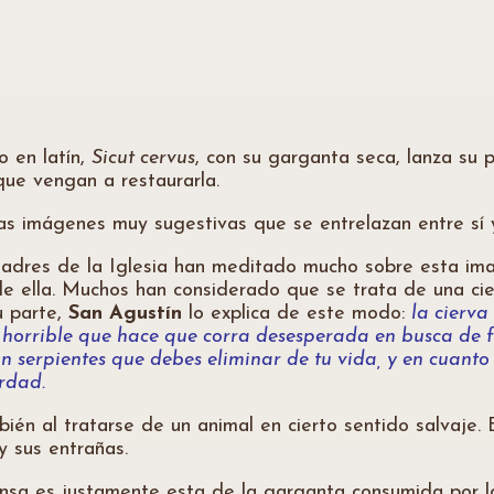
o en latín,
Sicut cervus
, con su garganta seca, lanza su p
que vengan a restaurarla.
as imágenes muy sugestivas que se entrelazan entre sí 
 Padres de la Iglesia han meditado mucho sobre esta im
de ella. Muchos han considerado que se trata de una ci
u parte,
San Agustín
lo explica de este modo:
la cierva
d horrible que hace que corra desesperada en busca de 
on serpientes que debes eliminar de tu vida, y en cuan
rdad.
ién al tratarse de un animal en cierto sentido salvaje. 
y sus entrañas.
sa es justamente esta de la garganta consumida por la