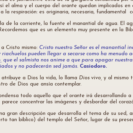
sí el alma y el cuerpo del orante quedan implicados en 
la respiración: es originaria, necesaria, fundamental co
la de la corriente, la fuente el manantial de agua. El ag
. Recordemos que es un elemento muy presente en la Bibl
 a Cristo mismo:
Cristo nuestro Señor es el manantial i
 y riachuelos pueden llegar a secarse como ha menudo ac
nto, que el salmista nos anime a que para apagar nuest
ciados y no padecerán sed jamás.
Casiodoro.
a atribuye a Dios la vida, lo llama
Dios vivo,
y al mismo t
ostro de Dios que ansía contemplar.
ondensa todo aquello que el orante irá desarrollando a 
 parece concentrar las imágenes y desbordar del corazó
una gran descripción que desarrolla el tema de su sed, 
erto tan bíblico) del templo del Señor, lugar de su presen