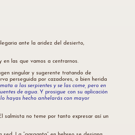
legaria ante la aridez del desierto,
y en las que vamos a centrarnos.
agen singular y sugerente tratando de
erva perseguida por cazadores, o bien herida
 mata a las serpientes y se las come, pero en
fuentes de agua.
Y prosigue con su aplicación
to lo hayas hecho anhelarás con mayor
El salmista no teme por tanto expresar así un
 sed. La “garganta” en hebreo se designa