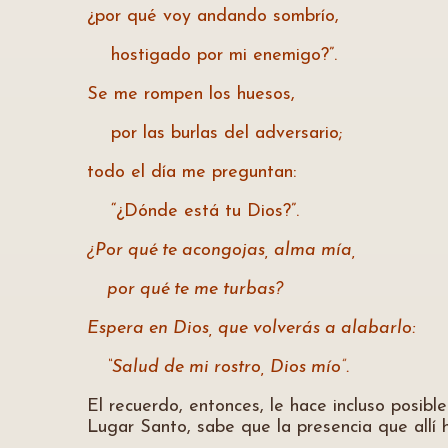
¿por qué voy andando sombrío,
hostigado por mi enemigo?”.
Se me rompen los huesos,
por las burlas del adversario;
todo el día me preguntan:
“¿Dónde está tu Dios?”.
¿Por qué te acongojas, alma mía,
por qué te me turbas?
Espera en Dios, que volverás a alabarlo:
“Salud de mi rostro, Dios mío”.
El recuerdo, entonces, le hace incluso posibl
Lugar Santo, sabe que la presencia que allí