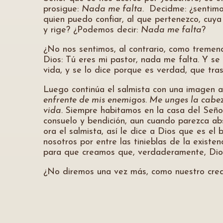
prosigue:
Nada me falta.
Decidme: ¿sentimos
quien puedo confiar, al que pertenezco, cuya
y rige? ¿Podemos decir:
Nada me falta
?
¿No nos sentimos, al contrario, como tremen
Dios: Tú eres mi pastor, nada me falta. Y se
vida, y se lo dice porque es verdad, que tras
Luego continúa el salmista con una imagen al
enfrente de mis enemigos. Me unges la cabe
vida.
Siempre habitamos en la casa del Señor
consuelo y bendición, aun cuando parezca abso
ora el salmista, así le dice a Dios que es el
nosotros por entre las tinieblas de la existen
para que creamos que, verdaderamente, Dios
¿No diremos una vez más, como nuestro cred