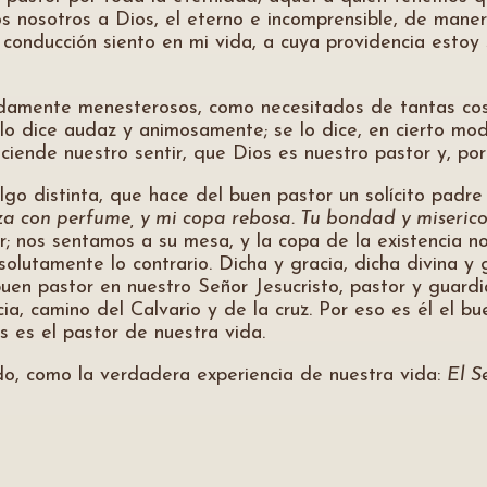
 nosotros a Dios, el eterno e incomprensible, de maner
 conducción siento en mi vida, a cuya providencia estoy
damente menesterosos, como necesitados de tantas cosa
 lo dice audaz y animosamente; se lo dice, en cierto mod
ciende nuestro sentir, que Dios es nuestro pastor y, por 
go distinta, que hace del buen pastor un solícito padre
za con perfume, y mi copa rebosa. Tu bondad y miseric
; nos sentamos a su mesa, y la copa de la existencia n
lutamente lo contrario. Dicha y gracia, dicha divina y g
 buen pastor en nuestro Señor Jesucristo, pastor y guard
cia, camino del Calvario y de la cruz. Por eso es él el b
 es el pastor de nuestra vida.
o, como la verdadera experiencia de nuestra vida:
El S