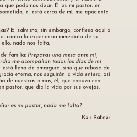
a que podamos decir: Él es mi pastor, en
 sometido, él está cerca de mí, me apacienta
s? El salmista, sin embargo, confiesa aquí a
o, contra la experiencia inmediata de su
ello, nada nos falta.
 de familia:
Preparas una mesa ante mí,
ordia me acompañan todos los días de mi
o está llena de amargura, sino que rebosa de
racia eterna, nos seguirán la vida entera; así
ián de nuestras almas; él, que anduvo con
uen pastor, que dio la vida por sus ovejas,
eñor es mi pastor, nada me falta
?
Kalr Rahner