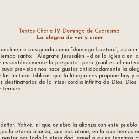
Textos Charla IV Domingo de Cuaresma:
La alegría de ver y creer
mente designado como “domingo Laetare”, está impre
tiempo santo: “Alégrate Jerusalén —dice la Iglesia en 
urge espontáneamente la pregunta: pero ¿cuál es el mot
, cuya previsión nos hace gustar anticipadamente la aleg
 las lecturas bíblicas que la liturgia nos propone hoy 
s destinatarios de la misericordia infinita de Dios. D
 ternura.
Señor, Yahvé, el que celebró la alianza con este pueblo
ojos la eterna alianza, que nos atañe, en la que hemos 
l pastor por toda la eternidad, aquel a quien tenemos q