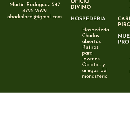
OFICIO
Martín Rodríguez 547
DIVINO
4725-2829
abadialocal@gmail.com
HOSPEDERÍA
CAR
PIR
Hospedería
Charlas
NUE
abiertas
PRO
Retiros
para
jóvenes
Oblatos y
amigos del
monasterio