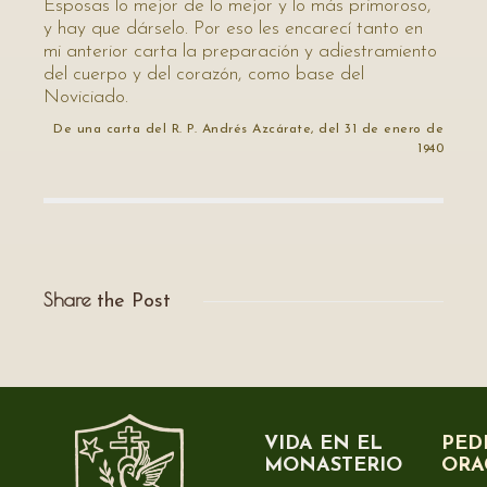
Esposas lo mejor de lo mejor y lo más primoroso,
y hay que dárselo. Por eso les encarecí tanto en
mi anterior carta la preparación y adiestramiento
del cuerpo y del corazón, como base del
Noviciado.
De una carta del R. P. Andrés Azcárate, del 31 de enero de
1940
Share
the Post
VIDA EN EL
PED
MONASTERIO
ORA