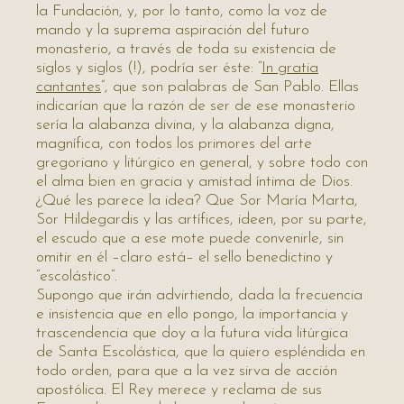
la Fundación, y, por lo tanto, como la voz de
mando y la suprema aspiración del futuro
monasterio, a través de toda su existencia de
siglos y siglos (!), podría ser éste: “
In gratia
cantantes
”, que son palabras de San Pablo. Ellas
indicarían que la razón de ser de ese monasterio
sería la alabanza divina, y la alabanza digna,
magnífica, con todos los primores del arte
gregoriano y litúrgico en general, y sobre todo con
el alma bien en gracia y amistad íntima de Dios.
¿Qué les parece la idea? Que Sor María Marta,
Sor Hildegardis y las artífices, ideen, por su parte,
el escudo que a ese mote puede convenirle, sin
omitir en él –claro está– el sello benedictino y
“escolástico”.
Supongo que irán advirtiendo, dada la frecuencia
e insistencia que en ello pongo, la importancia y
trascendencia que doy a la futura vida litúrgica
de Santa Escolástica, que la quiero espléndida en
todo orden, para que a la vez sirva de acción
apostólica. El Rey merece y reclama de sus