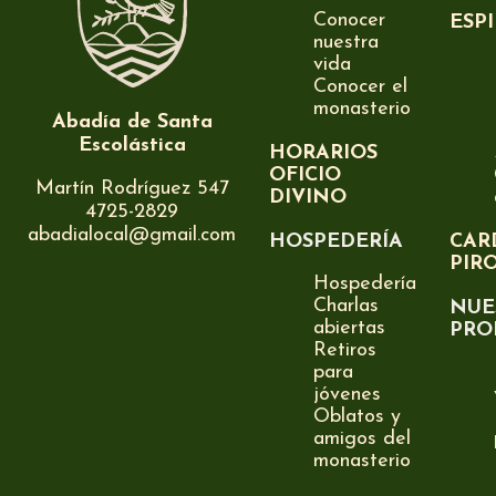
Conocer
ESP
nuestra
vida
Conocer el
monasterio
Abadía de Santa
Escolástica
HORARIOS
OFICIO
Martín Rodríguez 547
DIVINO
4725-2829
abadialocal@gmail.com
HOSPEDERÍA
CAR
PIR
Hospedería
Charlas
NUE
abiertas
PRO
Retiros
para
jóvenes
Oblatos y
amigos del
monasterio