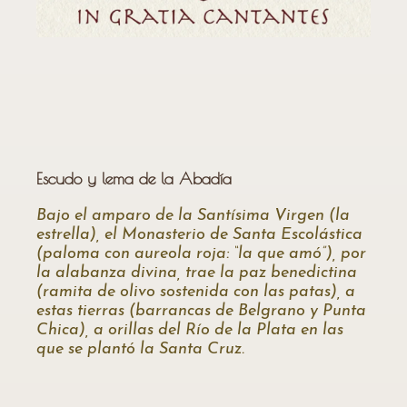
Escudo y lema de la Abadía
Bajo el amparo de la Santísima Virgen (la
estrella), el Monasterio de Santa Escolástica
(paloma con aureola roja: “la que amó”), por
la alabanza divina, trae la paz benedictina
(ramita de olivo sostenida con las patas), a
estas tierras (barrancas de Belgrano y Punta
Chica), a orillas del Río de la Plata en las
que se plantó la Santa Cruz.