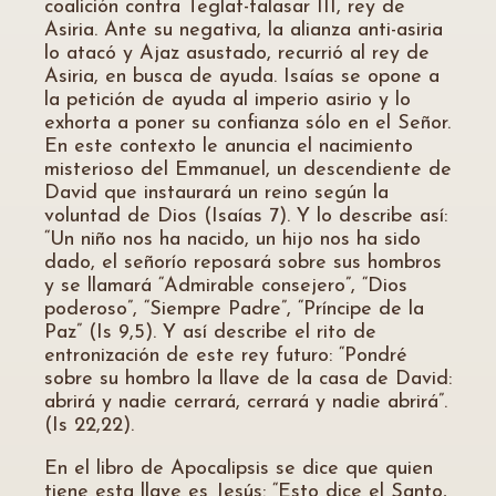
coalición contra Teglat-falasar III, rey de
Asiria. Ante su negativa, la alianza anti-asiria
lo atacó y Ajaz asustado, recurrió al rey de
Asiria, en busca de ayuda. Isaías se opone a
la petición de ayuda al imperio asirio y lo
exhorta a poner su confianza sólo en el Señor.
En este contexto le anuncia el nacimiento
misterioso del Emmanuel, un descendiente de
David que instaurará un reino según la
voluntad de Dios (Isaías 7). Y lo describe así:
“Un niño nos ha nacido, un hijo nos ha sido
dado, el señorío reposará sobre sus hombros
y se llamará “Admirable consejero”, “Dios
poderoso”, “Siempre Padre”, “Príncipe de la
Paz” (Is 9,5). Y así describe el rito de
entronización de este rey futuro: “Pondré
sobre su hombro la llave de la casa de David:
abrirá y nadie cerrará, cerrará y nadie abrirá”.
(Is 22,22).
En el libro de Apocalipsis se dice que quien
tiene esta llave es Jesús: “Esto dice el Santo,