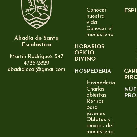
Conocer
ESP
nuestra
vida
Conocer el
monasterio
Abadía de Santa
Escolástica
HORARIOS
OFICIO
Martín Rodríguez 547
DIVINO
4725-2829
abadialocal@gmail.com
HOSPEDERÍA
CAR
PIR
Hospedería
Charlas
NUE
abiertas
PRO
Retiros
para
jóvenes
Oblatos y
amigos del
monasterio