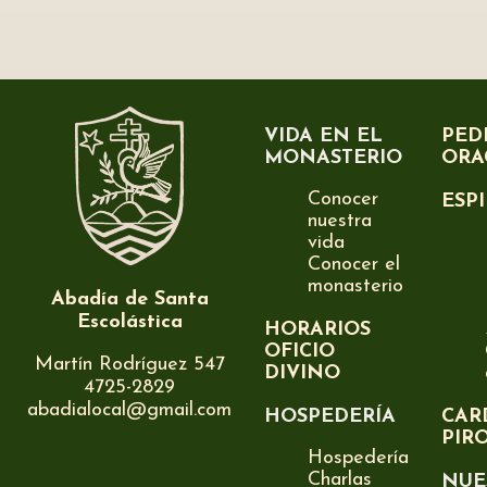
VIDA EN EL
PED
MONASTERIO
ORA
Conocer
ESP
nuestra
vida
Conocer el
monasterio
Abadía de Santa
Escolástica
HORARIOS
OFICIO
Martín Rodríguez 547
DIVINO
4725-2829
abadialocal@gmail.com
HOSPEDERÍA
CAR
PIR
Hospedería
Charlas
NUE