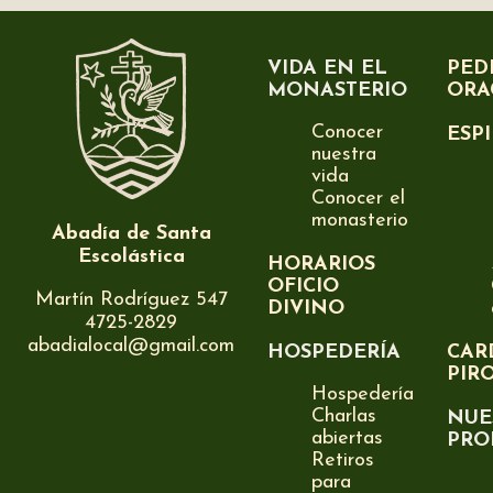
VIDA EN EL
PED
MONASTERIO
ORA
Conocer
ESP
nuestra
vida
Conocer el
monasterio
Abadía de Santa
Escolástica
HORARIOS
OFICIO
Martín Rodríguez 547
DIVINO
4725-2829
abadialocal@gmail.com
HOSPEDERÍA
CAR
PIR
Hospedería
Charlas
NUE
abiertas
PRO
Retiros
para