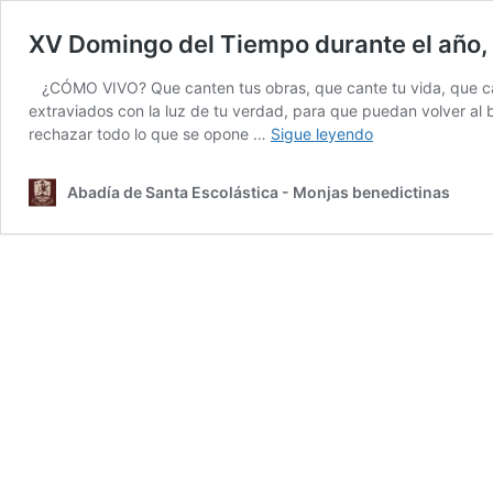
XV Domingo del Tiempo durante el año, 
¿CÓMO VIVO? Que canten tus obras, que cante tu vida, que can
extraviados con la luz de tu verdad, para que puedan volver al 
XV
rechazar todo lo que se opone …
Sigue leyendo
Domingo
del
Abadía de Santa Escolástica - Monjas benedictinas
Tiempo
durante
el
año,
ciclo
A