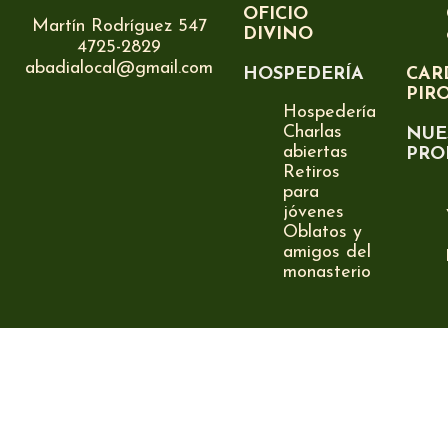
OFICIO
Martín Rodríguez 547
DIVINO
4725-2829
abadialocal@gmail.com
HOSPEDERÍA
CAR
PIR
Hospedería
Charlas
NUE
abiertas
PRO
Retiros
para
jóvenes
Oblatos y
amigos del
monasterio