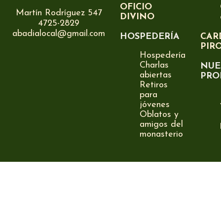
OFICIO
Martín Rodríguez 547
DIVINO
4725-2829
abadialocal@gmail.com
HOSPEDERÍA
CAR
PIR
Hospedería
Charlas
NUE
abiertas
PRO
Retiros
para
jóvenes
Oblatos y
amigos del
monasterio