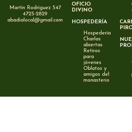
OFICIO
Martín Rodríguez 547
DIVINO
4725-2829
abadialocal@gmail.com
HOSPEDERÍA
CAR
PIR
Hospedería
Charlas
NUE
abiertas
PRO
Retiros
para
jóvenes
Oblatos y
amigos del
monasterio