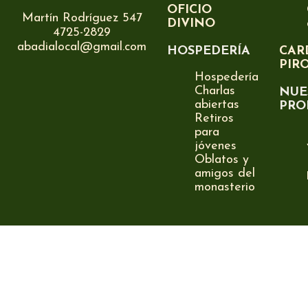
OFICIO
Martín Rodríguez 547
DIVINO
4725-2829
abadialocal@gmail.com
HOSPEDERÍA
CAR
PIR
Hospedería
Charlas
NUE
abiertas
PRO
Retiros
para
jóvenes
Oblatos y
amigos del
monasterio