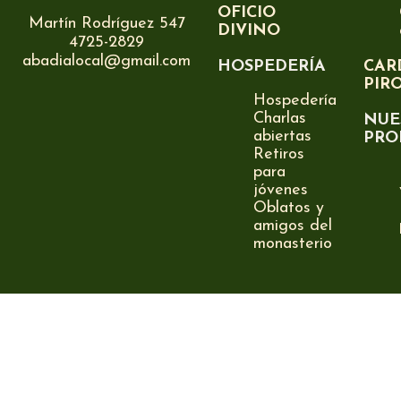
OFICIO
Martín Rodríguez 547
DIVINO
4725-2829
abadialocal@gmail.com
HOSPEDERÍA
CAR
PIR
Hospedería
Charlas
NUE
abiertas
PRO
Retiros
para
jóvenes
Oblatos y
amigos del
monasterio