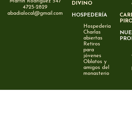
Martín Rodríguez 547
DIVINO
4725-2829
abadialocal@gmail.com
HOSPEDERÍA
CAR
PIR
Hospedería
Charlas
NUE
abiertas
PRO
Retiros
para
jóvenes
Oblatos y
amigos del
monasterio