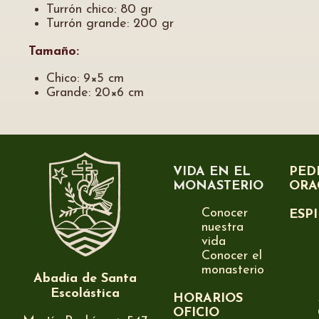
Turrón chico: 80 gr
Turrón grande: 200 gr
Tamaño:
Chico: 9×5 cm
Grande: 20×6 cm
VIDA EN EL
PED
MONASTERIO
ORA
Conocer
ESP
nuestra
vida
Conocer el
monasterio
Abadía de Santa
Escolástica
HORARIOS
OFICIO