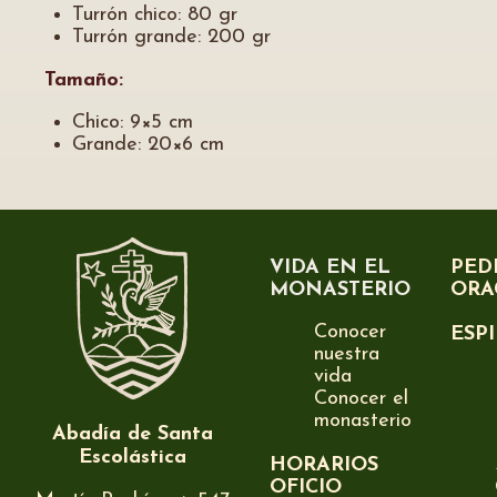
Turrón chico: 80 gr
Turrón grande: 200 gr
Tamaño:
Chico: 9×5 cm
Grande: 20×6 cm
VIDA EN EL
PED
MONASTERIO
ORA
Conocer
ESP
nuestra
vida
Conocer el
monasterio
Abadía de Santa
Escolástica
HORARIOS
OFICIO