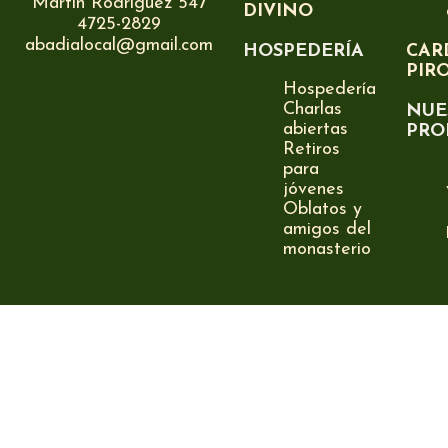
Martín Rodríguez 547
DIVINO
4725-2829
abadialocal@gmail.com
HOSPEDERÍA
CAR
PIR
Hospedería
Charlas
NUE
abiertas
PRO
Retiros
para
jóvenes
Oblatos y
amigos del
monasterio