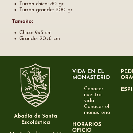
Turrón chico: 80 gr
Turrón grande: 200 gr
Tamaño:
Chico: 9×5 cm
Grande: 20×6 cm
VIDA EN EL
PED
MONASTERIO
ORA
Conocer
ESP
nuestra
vida
Conocer el
monasterio
Abadía de Santa
Escolástica
HORARIOS
OFICIO