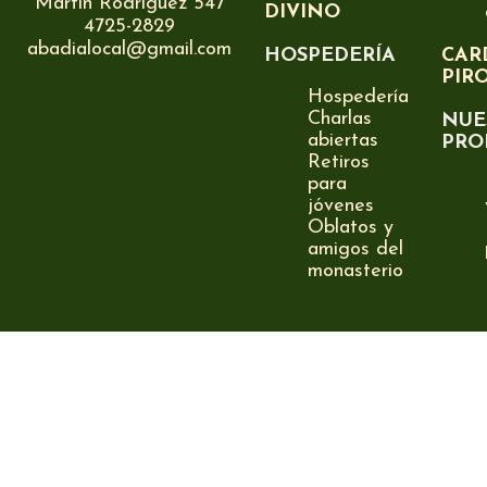
Martín Rodríguez 547
DIVINO
4725-2829
abadialocal@gmail.com
HOSPEDERÍA
CAR
PIR
Hospedería
Charlas
NUE
abiertas
PRO
Retiros
para
jóvenes
Oblatos y
amigos del
monasterio