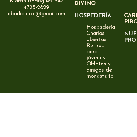
Martín Rodríguez 547
DIVINO
4725-2829
abadialocal@gmail.com
HOSPEDERÍA
CAR
PIR
Hospedería
Charlas
NUE
abiertas
PRO
Retiros
para
jóvenes
Oblatos y
amigos del
monasterio