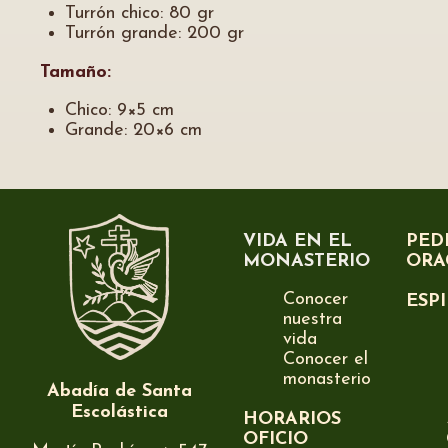
Turrón chico: 80 gr
Turrón grande: 200 gr
Tamaño:
Chico: 9×5 cm
Grande: 20×6 cm
VIDA EN EL
PED
MONASTERIO
ORA
Conocer
ESP
nuestra
vida
Conocer el
monasterio
Abadía de Santa
Escolástica
HORARIOS
OFICIO