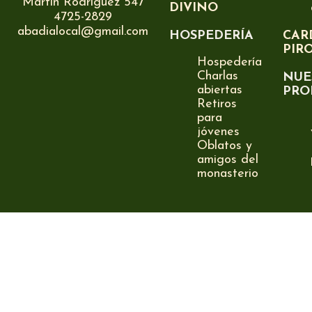
Martín Rodríguez 547
DIVINO
4725-2829
abadialocal@gmail.com
HOSPEDERÍA
CAR
PIR
Hospedería
Charlas
NUE
abiertas
PRO
Retiros
para
jóvenes
Oblatos y
amigos del
monasterio