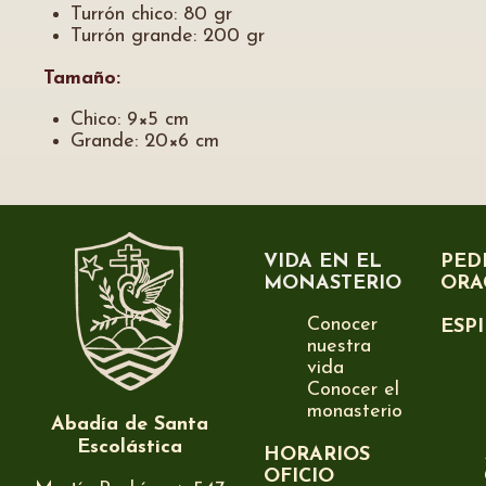
Turrón chico: 80 gr
Turrón grande: 200 gr
Tamaño:
Chico: 9×5 cm
Grande: 20×6 cm
VIDA EN EL
PED
MONASTERIO
ORA
Conocer
ESP
nuestra
vida
Conocer el
monasterio
Abadía de Santa
Escolástica
HORARIOS
OFICIO