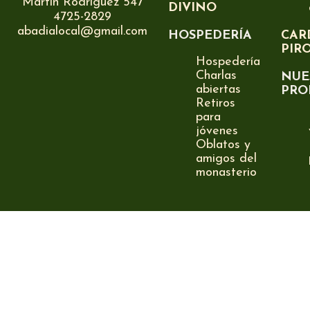
Martín Rodríguez 547
DIVINO
4725-2829
abadialocal@gmail.com
HOSPEDERÍA
CAR
PIR
Hospedería
Charlas
NUE
abiertas
PRO
Retiros
para
jóvenes
Oblatos y
amigos del
monasterio