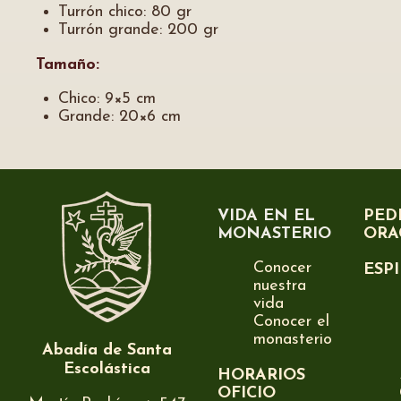
Turrón chico: 80 gr
Turrón grande: 200 gr
Tamaño:
Chico: 9×5 cm
Grande: 20×6 cm
VIDA EN EL
PED
MONASTERIO
ORA
Conocer
ESP
nuestra
vida
Conocer el
monasterio
Abadía de Santa
Escolástica
HORARIOS
OFICIO