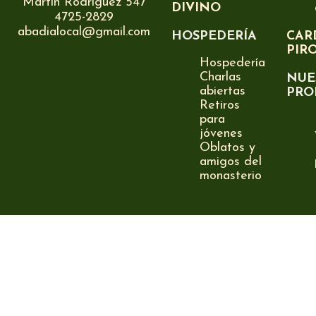
Martín Rodríguez 547
DIVINO
4725-2829
abadialocal@gmail.com
HOSPEDERÍA
CAR
PIR
Hospedería
Charlas
NUE
abiertas
PRO
Retiros
para
jóvenes
Oblatos y
amigos del
monasterio