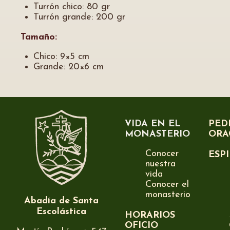
Turrón chico: 80 gr
Turrón grande: 200 gr
Tamaño:
Chico: 9×5 cm
Grande: 20×6 cm
VIDA EN EL
PED
MONASTERIO
ORA
Conocer
ESP
nuestra
vida
Conocer el
monasterio
Abadía de Santa
Escolástica
HORARIOS
OFICIO