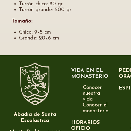
Turrón chico: 80 gr
Turrón grande: 200 gr
Tamaño:
Chico: 9×5 cm
Grande: 20×6 cm
VIDA EN EL
PED
MONASTERIO
ORA
Conocer
ESP
nuestra
vida
Conocer el
monasterio
Abadía de Santa
Escolástica
HORARIOS
OFICIO