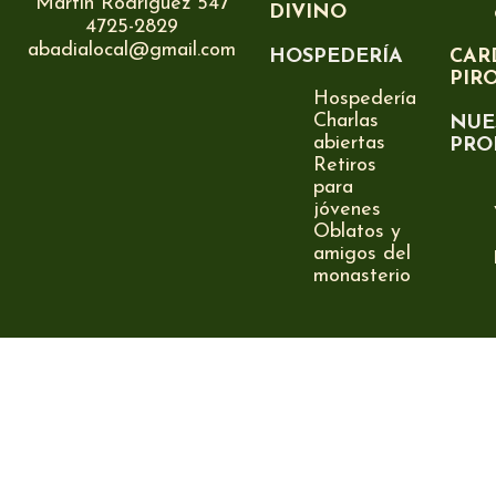
Martín Rodríguez 547
DIVINO
4725-2829
abadialocal@gmail.com
HOSPEDERÍA
CAR
PIR
Hospedería
Charlas
NUE
abiertas
PRO
Retiros
para
jóvenes
Oblatos y
amigos del
monasterio