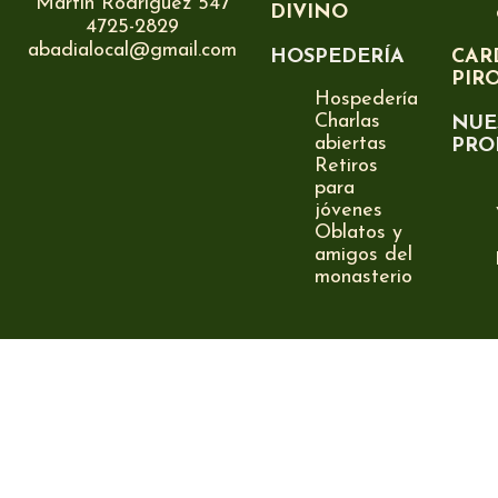
Martín Rodríguez 547
DIVINO
4725-2829
abadialocal@gmail.com
HOSPEDERÍA
CAR
PIR
Hospedería
Charlas
NUE
abiertas
PRO
Retiros
para
jóvenes
Oblatos y
amigos del
monasterio