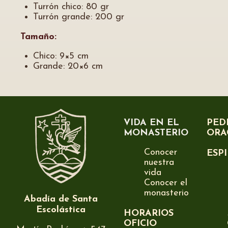
Turrón chico: 80 gr
Turrón grande: 200 gr
Tamaño:
Chico: 9×5 cm
Grande: 20×6 cm
VIDA EN EL
PED
MONASTERIO
ORA
Conocer
ESP
nuestra
vida
Conocer el
monasterio
Abadía de Santa
Escolástica
HORARIOS
OFICIO