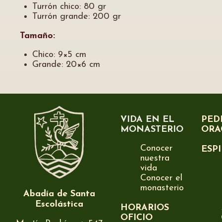
Turrón chico: 80 gr
Turrón grande: 200 gr
Tamaño:
Chico: 9×5 cm
Grande: 20×6 cm
VIDA EN EL
PED
MONASTERIO
ORA
Conocer
ESP
nuestra
vida
Conocer el
monasterio
Abadía de Santa
Escolástica
HORARIOS
OFICIO