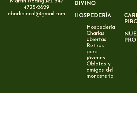
Martín Rodríguez 547
DIVINO
4725-2829
abadialocal@gmail.com
HOSPEDERÍA
CAR
PIR
Hospedería
Charlas
NUE
abiertas
PRO
Retiros
para
jóvenes
Oblatos y
amigos del
monasterio