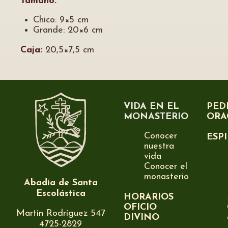
Tamaño:
Chico: 9×5 cm
Grande: 20×6 cm
Caja:
20,5×7,5 cm
VIDA EN EL
PED
MONASTERIO
ORA
Conocer
ESP
nuestra
vida
Conocer el
monasterio
Abadía de Santa
Escolástica
HORARIOS
OFICIO
Martín Rodríguez 547
DIVINO
4725-2829