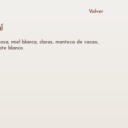
Volver
í
cosa, miel blanca, claras, manteca de cacao,
ate blanco.