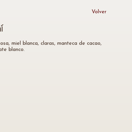
Volver
í
cosa, miel blanca, claras, manteca de cacao,
ate blanco.