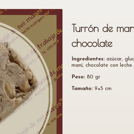
Turrón de ma
chocolate
Ingredientes:
azúcar, gluc
maní, chocolate con leche.
Peso:
80 gr
Tamaño:
9×5 cm