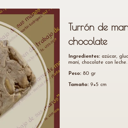
Turrón de ma
chocolate
Ingredientes:
azúcar, gluc
maní, chocolate con leche.
Peso:
80 gr
Tamaño:
9×5 cm