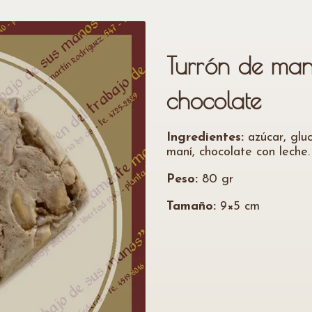
Turrón de ma
chocolate
Ingredientes:
azúcar, gluc
maní, chocolate con leche.
Peso:
80 gr
Tamaño:
9×5 cm