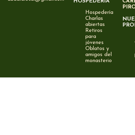
HOSPEDERÍA
CAR
PIR
Hospedería
Charlas
NUE
abiertas
PRO
Retiros
para
jóvenes
Oblatos y
amigos del
monasterio