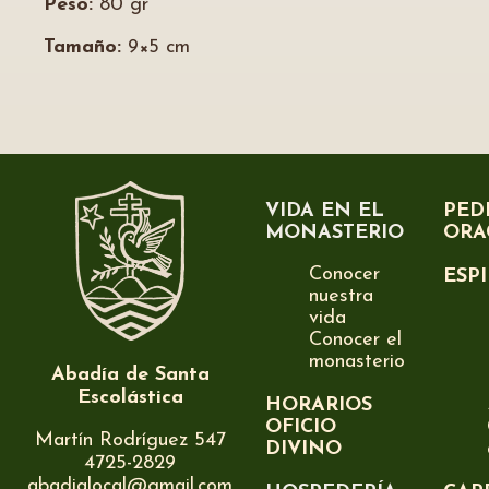
Peso:
80 gr
Tamaño:
9×5 cm
VIDA EN EL
PED
MONASTERIO
ORA
Conocer
ESP
nuestra
vida
Conocer el
monasterio
Abadía de Santa
Escolástica
HORARIOS
OFICIO
Martín Rodríguez 547
DIVINO
4725-2829
abadialocal@gmail.com