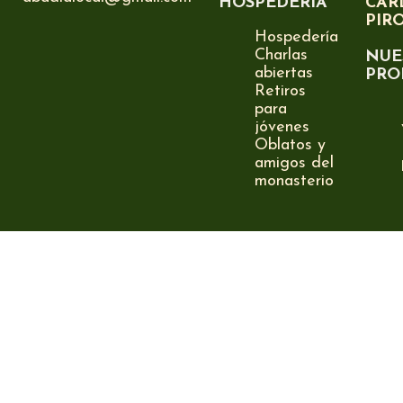
HOSPEDERÍA
CAR
PIR
Hospedería
Charlas
NUE
abiertas
PRO
Retiros
para
jóvenes
Oblatos y
amigos del
monasterio